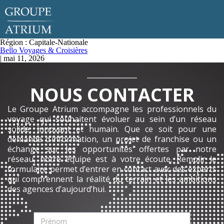
Région :
Capitale-Nationale
Bello Voyages & Croisières
|
mai 11, 2026
NOUS CONTACTER
Le Groupe Atrium accompagne les professionnels du
voyage qui souhaitent évoluer au sein d’un réseau
solide, innovant et humain. Que ce soit pour une
demande d’information, un projet de franchise ou un
échange sur les opportunités offertes par notre
réseau, notre équipe est à votre écoute. Remplir le
formulaire permet d’entrer en contact avec des experts
qui comprennent la réalité du terrain et les ambitions
des agences d’aujourd’hui.